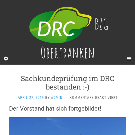
BZG
Oberfranken
Sachkundeprüfung im DRC
bestanden :-)
FÜR
APRIL 27, 2019
BY
ADMIN
·
KOMMENTARE DEAKTIVIERT
SACHKUN
Der Vorstand hat sich fortgebildet!
IM
DRC
BESTAND
:-)