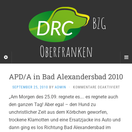
BZG
Oberfranken
APD/A in Bad Alexandersbad 2010
FÜR
SEPTEMBER 25, 2010
BY
ADMIN
·
KOMMENTARE DEAKTIVIERT
APD/A
„Am Morgen des 25.09. regnete es…. es regnete auch
IN
den ganzen Tag! Aber egal – den Hund zu
BAD
ALEXA
unchristlicher Zeit aus dem Körbchen geworfen,
2010
trockene Klamotten und eine Ersatzjacke ins Auto und
dann ging es los Richtung Bad Alexandersbad im