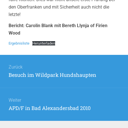
den Oberfranken und mit Sicherheit auch nicht die
letzte!
Bericht: Carolin Blank mit Bereth Llynja of Firien
Wood
Ergebnisliste
Herunterladen
Beitragsnavigation
Zurück
Vorheriger
Besuch im Wildpark Hundshaupten
Beitrag:
Weiter
Nächster
APD/F in Bad Alexandersbad 2010
Beitrag: